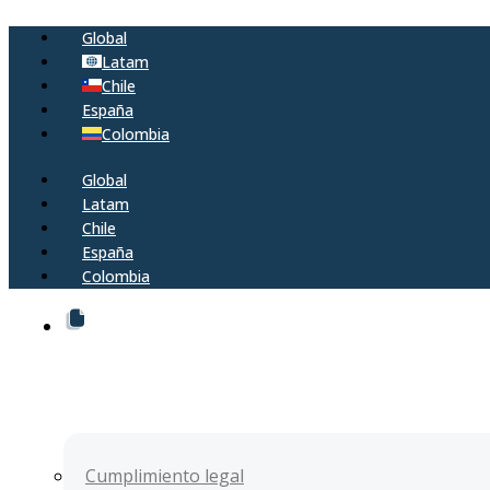
Global
Latam
Chile
España
Colombia
Global
Latam
Chile
España
Colombia
Cumplimiento
y
sostenibildad
Cumplimiento legal