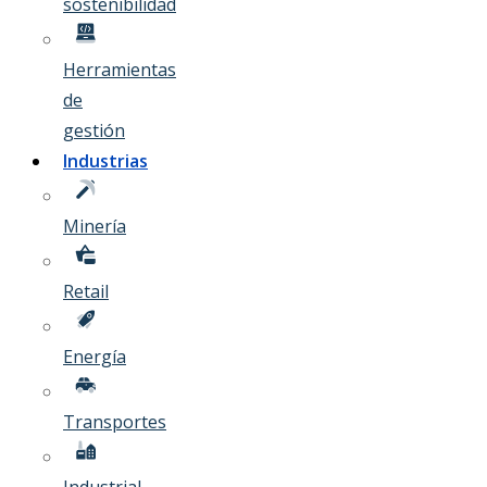
sostenibilidad
Herramientas
de
gestión
Industrias
Minería
Retail
Energía
Transportes