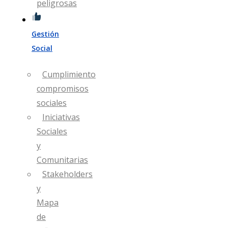
peligrosas
Gestión
Social
Cumplimiento
compromisos
sociales
Iniciativas
Sociales
y
Comunitarias
Stakeholders
y
Mapa
de