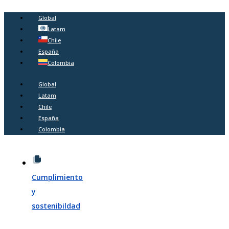
Global
Latam
Chile
España
Colombia
Global
Latam
Chile
España
Colombia
Cumplimiento
y
sostenibildad