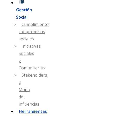
Gestión
Social
Cumplimiento
compromisos
sociales
Iniciativas
Sociales
y
Comunitarias
Stakeholders
y
Mapa
de
influencias
Herramientas