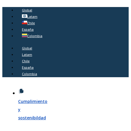
Global
Latam
Chile
España
Colombia
Global
Latam
Chile
España
Colombia
Cumplimiento
y
sostenibildad