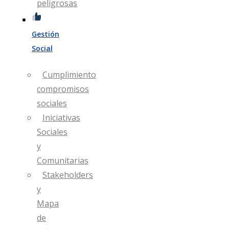
peligrosas
Gestión
Social
Cumplimiento
compromisos
sociales
Iniciativas
Sociales
y
Comunitarias
Stakeholders
y
Mapa
de