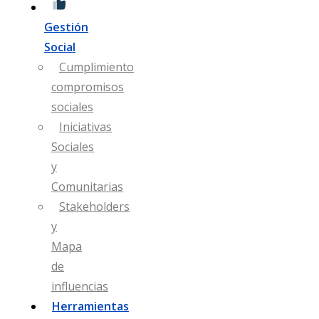
Gestión
Social
Cumplimiento
compromisos
sociales
Iniciativas
Sociales
y
Comunitarias
Stakeholders
y
Mapa
de
influencias
Herramientas