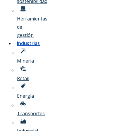
sostenibilidad
Herramientas
de
gestión
Industrias
Minería
Retail
Energía
Transportes